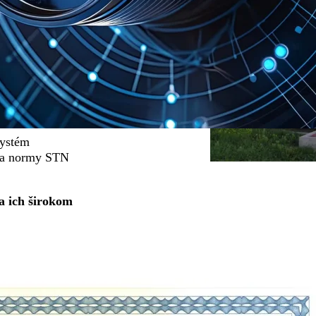
 č. POP
mluvne kryté
dpovednosti za
systém
dľa normy STN
a ich širokom