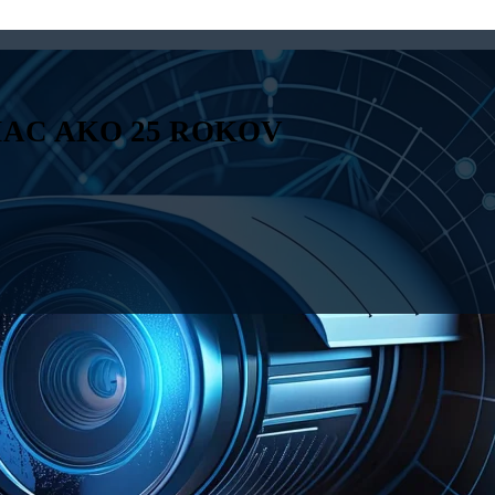
IAC AKO 25 ROKOV
 s r.o.
bola
ovenského
 v Trnave bola
užby: