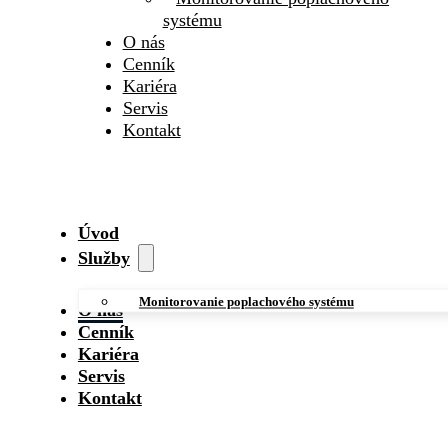
systému
O nás
Cenník
Kariéra
Servis
Kontakt
Úvod
Služby
Monitorovanie poplachového systému
O nás
Cenník
Kariéra
Servis
Kontakt