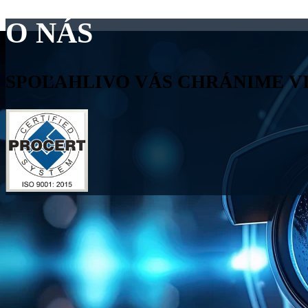
O NÁS
SPOĽAHLIVO VÁS CHRÁNIME V
Naša súkromná bezpečnostná služba
ŽOS Bezpečnosť, spol.
založená spoločenskou zmluvou zo dňa 16.5.2000 podľa sl
práva, zaregistrovaná v Obchodnom registri Okresného súdu
9. júna 2000.
Máme oprávnenia prevádzkovať komplexné bezpečnostné sl