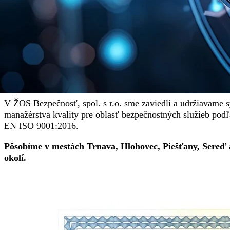
strážne služby
na základe licencie č. PS 00867
detektívne služby
na základe licencie č. PD 000096
odborná príprava a poradenstvo
na základe licencie
000073
Všetky naše činnosti v oblasti bezpečnostných služieb sú z
poistnými zmluvami o náhrade škody z titulu všeobecnej zo
škody.
V ŽOS Bezpečnosť, spol. s r.o. sme zaviedli a udržiavame 
manažérstva kvality pre oblasť bezpečnostných služieb po
EN ISO 9001:2016.
Pôsobíme v mestách Trnava, Hlohovec, Piešťany, Sereď 
okolí.